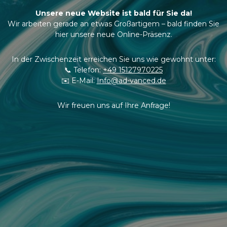
Unsere neue Website ist bald für Sie da!
Wir arbeiten gerade an etwas Großartigem – bald finden Sie
hier unsere neue Online-Präsenz.
In der Zwischenzeit erreichen Sie uns wie gewohnt unter:
📞 Telefon:
+49 15127970225
✉️ E-Mail:
Info@ad-vanced.de
Wir freuen uns auf Ihre Anfrage!